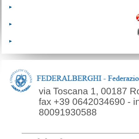
via Toscana 1, 00187 R
fax +39 0642034690 - inf
80091930588