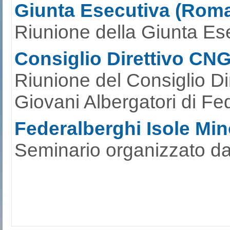
problema, che spesso vie
introduce nuovi reati e in
con Incipit consulting e co
Giunta Esecutiva (Roma
amministrative in materia d
Bilaterale Nazionale del 
Riunione della Giunta Ese
origine, denominazioni lat
Consiglio Direttivo CN
bufalina, prevedendo altre
Riunione del Consiglio Di
e tracciabilità lungo l’inter
Giovani Albergatori di Fe
Federalberghi Isole Mino
Seminario organizzato da