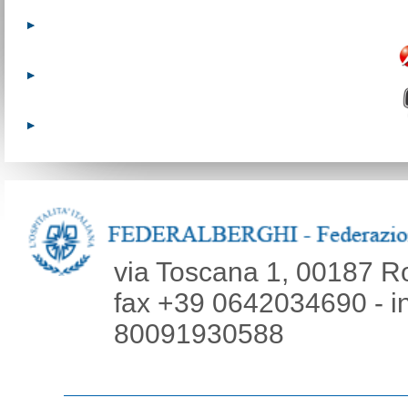
via Toscana 1, 00187 R
fax +39 0642034690 - inf
80091930588