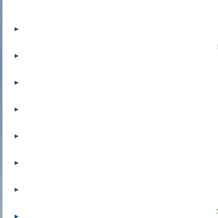
considerazione le loro co
esperienza, istruzione e 
in cui i sistemi di IA devo
conto delle persone o dei
sistemi di IA devono esser