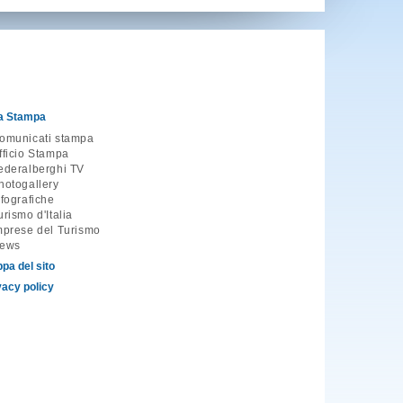
a Stampa
omunicati stampa
fficio Stampa
ederalberghi TV
hotogallery
nfografiche
urismo d'Italia
mprese del Turismo
ews
pa del sito
vacy policy