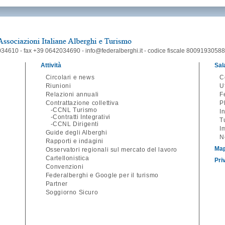
34610 - fax +39 0642034690 - info@federalberghi.it - codice fiscale 80091930588
Attività
Sal
Circolari e news
C
Riunioni
U
Relazioni annuali
F
Contrattazione collettiva
P
CCNL Turismo
I
Contratti Integrativi
T
CCNL Dirigenti
I
Guide degli Alberghi
N
Rapporti e indagini
Map
Osservatori regionali sul mercato del lavoro
Cartellonistica
Pri
Convenzioni
Federalberghi e Google per il turismo
Partner
Soggiorno Sicuro