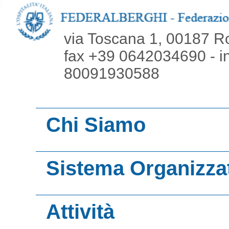
via Toscana 1, 00187 R
fax +39 0642034690 - inf
80091930588
Chi Siamo
La nostra mission
Sistema Organizza
Le nostre origini
Associazioni territ
Organi
Attività
Unioni regionali