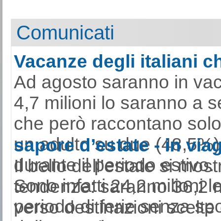
Comunicati
Vacanze degli italiani ch
Ad agosto saranno in vacan
4,7 milioni lo saranno a 
che però raccontano solo 
un adulto su due (48,5%)
sapore d’estate - in viag
durante il periodo estivo.
Il bello dell’estate si mo
Sono infatti 24,2 milioni 
tendenze: saranno 36,2 mil
periodo di ferie senza spo
verso destinazioni scelte 