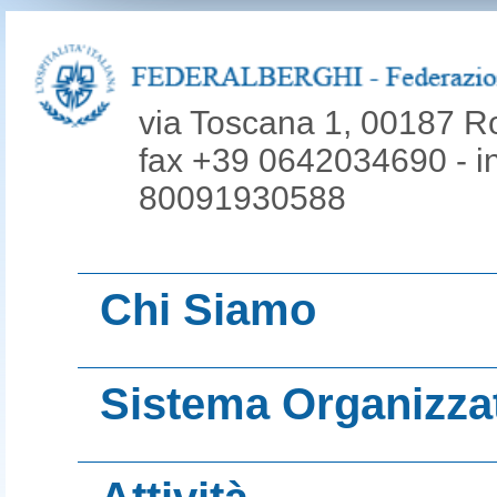
via Toscana 1, 00187 R
fax +39 0642034690 - inf
80091930588
Chi Siamo
La nostra mission
Sistema Organizza
Le nostre origini
Associazioni territ
Organi