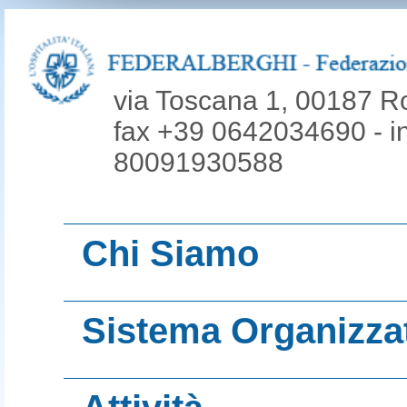
via Toscana 1, 00187 R
fax +39 0642034690 - inf
80091930588
Chi Siamo
La nostra mission
Sistema Organizza
Le nostre origini
Associazioni territ
Organi