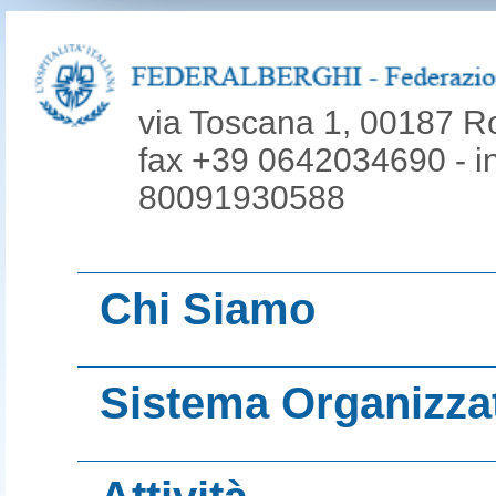
via Toscana 1, 00187 R
fax +39 0642034690 - inf
80091930588
Chi Siamo
La nostra mission
Sistema Organizza
Le nostre origini
Associazioni territ
Organi